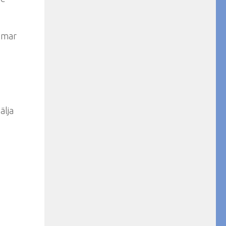
emmar
älja