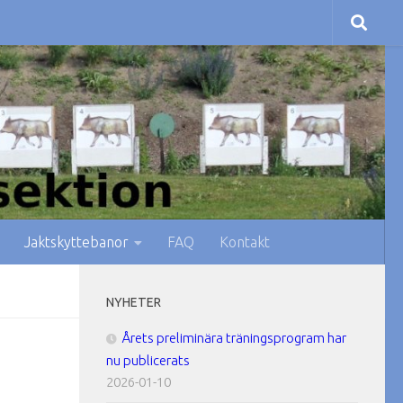
Jaktskyttebanor
FAQ
Kontakt
NYHETER
Årets preliminära träningsprogram har
nu publicerats
2026-01-10