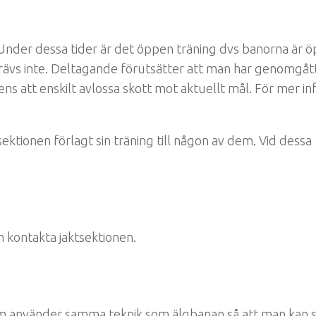
Under dessa tider är det öppen träning dvs banorna är 
ävs inte. Deltagande förutsätter att man har genomgåt
s att enskilt avlossa skott mot aktuellt mål. För mer in
sektionen förlagt sin träning till någon av dem. Vid dessa
 kontakta jaktsektionen.
som använder samma teknik som älgbanan så att man kan 