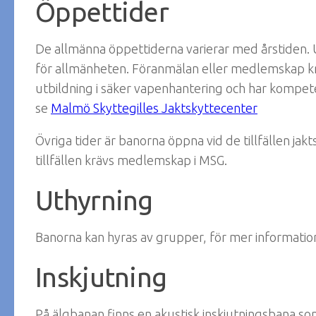
Öppettider
De allmänna öppettiderna varierar med årstiden. 
för allmänheten. Föranmälan eller medlemskap kr
utbildning i säker vapenhantering och har kompeten
se
Malmö Skyttegilles Jaktskyttecenter
Övriga tider är banorna öppna vid de tillfällen jakt
tillfällen krävs medlemskap i MSG.
Uthyrning
Banorna kan hyras av grupper, för mer information
Inskjutning
På älgbanan finns en akustisk inskjutningsbana 