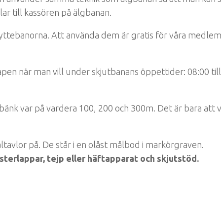
ar till kassören på älgbanan.
tskyttebanorna. Att använda dem är gratis för våra medl
pen när man vill under skjutbanans öppettider: 08:00 till
bänk var på vardera 100, 200 och 300m. Det är bara att v
ltavlor på. De står i en olåst målbod i markörgraven.
sterlappar, tejp eller häftapparat och skjutstöd.