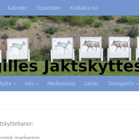
Kalender
Öppettider
Kontakta oss
kytte
Info
Medlemskap
Gäster
Tävlingsinfo
ktskyttebanor:
onisk markering.