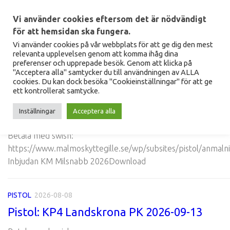
Hoppa till innehåll
Vi använder cookies eftersom det är nödvändigt
för att hemsidan ska fungera.
Vi använder cookies på vår webbplats för att ge dig den mest
relevanta upplevelsen genom att komma ihåg dina
preferenser och upprepade besök. Genom att klicka på
"Acceptera alla" samtycker du till användningen av ALLA
MALMÖ SKYTTEGILLE
NYHETER
cookies. Du kan dock besöka "Cookieinställningar" för att ge
ett kontrollerat samtycke.
PISTOL
2026-08-08
Inställningar
Acceptera alla
Pistol: KM Milsnabb Lunds PK 2026-08-15
Betala med swish:
https://www.malmoskyttegille.se/wp/subsites/pistol/anmalni
Inbjudan KM Milsnabb 2026Download
PISTOL
2026-08-08
Pistol: KP4 Landskrona PK 2026-09-13