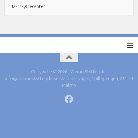
Jaktskyttecenter
Copywrite © 2026. Malmö Skyttegille.
info@malmoskyttegille.se, Västkustvägen, Spillepengen, 211 24
Malmö