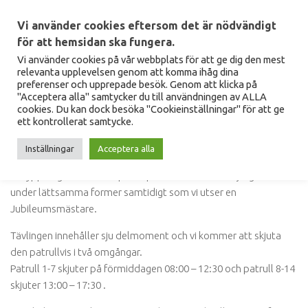
Hoppa till innehåll
Vi använder cookies eftersom det är nödvändigt
för att hemsidan ska fungera.
Vi använder cookies på vår webbplats för att ge dig den mest
relevanta upplevelsen genom att komma ihåg dina
preferenser och upprepade besök. Genom att klicka på
"Acceptera alla" samtycker du till användningen av ALLA
150-ÅRS JUBILEUM
cookies. Du kan dock besöka "Cookieinställningar" för att ge
ett kontrollerat samtycke.
2013 firade vi 150-års jubileum med en heldag på skjutbanan!
Inställningar
Acceptera alla
Jubileumstävling
Ett ypperligt tillfälle att prova på alla sektioners skjutgrenar
under lättsamma former samtidigt som vi utser en
Jubileumsmästare.
Tävlingen innehåller sju delmoment och vi kommer att skjuta
den patrullvis i två omgångar.
Patrull 1-7 skjuter på förmiddagen 08:00 – 12:30 och patrull 8-14
skjuter 13:00 – 17:30 .