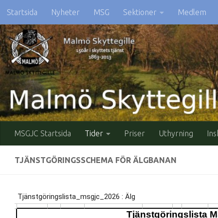
Startsida
Nyheter
MSG
Sektioner
Medlem
Skip to content
MSGJC Startsida
Tider
Priser
Uthyrning
Ins
TJÄNSTGÖRINGSSCHEMA FÖR ÄLGBANAN