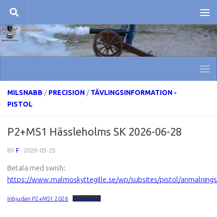
Skip to content
MILSNABB
/
PRECISION
/
TÄVLINGSINFORMATION -
PISTOL
P2+MS1 Hässleholms SK 2026-06-28
BY
F
·
2026-05-25
Betala med swish:
https://www.malmoskyttegille.se/wp/subsites/pistol/anmalningsa
Inbjudan P2+MS1 2026
Download