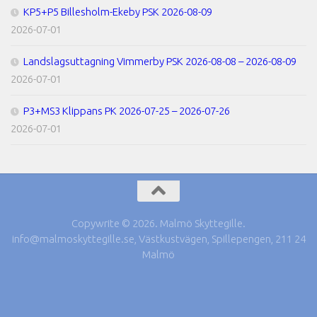
KP5+P5 Billesholm-Ekeby PSK 2026-08-09
2026-07-01
Landslagsuttagning Vimmerby PSK 2026-08-08 – 2026-08-09
2026-07-01
P3+MS3 Klippans PK 2026-07-25 – 2026-07-26
2026-07-01
Copywrite © 2026. Malmö Skyttegille.
info@malmoskyttegille.se, Västkustvägen, Spillepengen, 211 24
Malmö