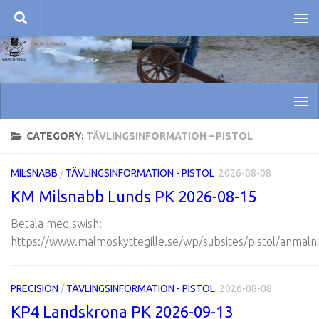
Skip to content
CATEGORY:
TÄVLINGSINFORMATION – PISTOL
MILSNABB
/
TÄVLINGSINFORMATION - PISTOL
2026-08-08
KM Milsnabb Lunds PK 2026-08-15
Betala med swish:
https://www.malmoskyttegille.se/wp/subsites/pistol/anmalni
PRECISION
/
TÄVLINGSINFORMATION - PISTOL
2026-08-08
KP4 Landskrona PK 2026-09-13