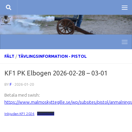
Skip to content
FÄLT
/
TÄVLINGSINFORMATION - PISTOL
KF1 PK Elbogen 2026-02-28 – 03-01
BY
F
·
2026-01-20
Betala med swish:
https://www.malmoskyttegille.se/wp/subsites/pistol/anmalningsa
Inbjudan KF1 2026
Download