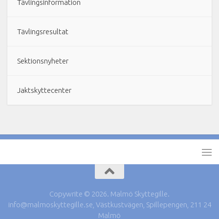
Tävlingsinformation
Tävlingsresultat
Sektionsnyheter
Jaktskyttecenter
Copywrite © 2026. Malmö Skyttegille.
info@malmoskyttegille.se, Västkustvägen, Spillepengen, 211 24
Malmö