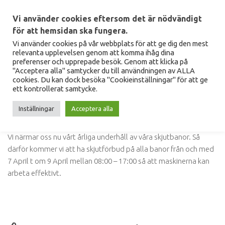
Hoppa till innehåll
Vi använder cookies eftersom det är nödvändigt
för att hemsidan ska fungera.
Vi använder cookies på vår webbplats för att ge dig den mest
relevanta upplevelsen genom att komma ihåg dina
preferenser och upprepade besök. Genom att klicka på
"Acceptera alla" samtycker du till användningen av ALLA
BANA/SÄKERHET
cookies. Du kan dock besöka "Cookieinställningar" för att ge
ett kontrollerat samtycke.
Skjutförbud i April 7-9e
Inställningar
Acceptera alla
AV
MR
·
2026-03-23
Vi närmar oss nu vårt årliga underhåll av våra skjutbanor. Så
därför kommer vi att ha skjutförbud på alla banor från och med
7 April t om 9 April mellan 08:00 – 17:00 så att maskinerna kan
arbeta effektivt.